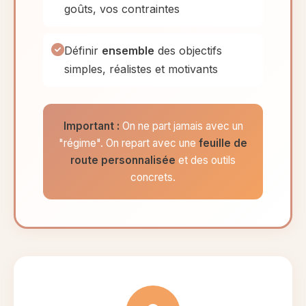
goûts, vos contraintes
Définir
ensemble
des objectifs
simples, réalistes et motivants
Important :
On ne part jamais avec un
"régime". On repart avec une
feuille de
route personnalisée
et des outils
concrets.